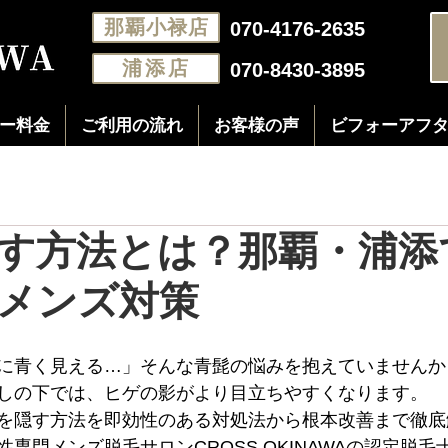
那覇小禄店
070-4176-2635
浦添店
070-8430-3895
ー料金
ご利用の流れ
お客様の声
ビフォーアフ
す方法とは？那覇・浦添
メンズ対策
に青く見える…」そんな青髭の悩みを抱えていませんか
しの下では、ヒゲの影がより目立ちやすくなります。
を隠す方法を即効性のある対処法から根本改善まで徹底
専門メンズ脱毛サロンCROSS OKINAWAの認定脱