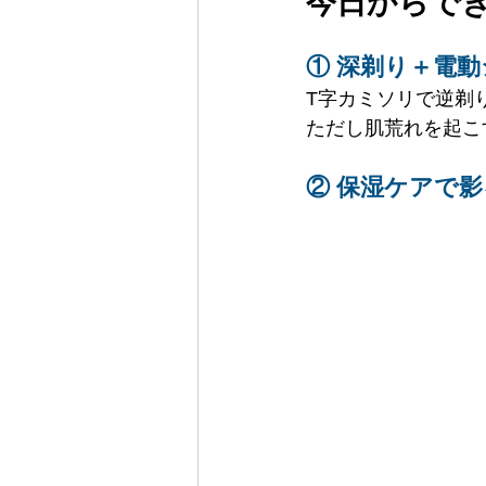
今日からで
① 深剃り＋電
T字カミソリで逆剃
ただし肌荒れを起こ
② 保湿ケアで