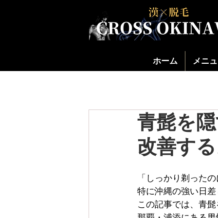
ホーム
メニュ
青髭を隠
改善する
「しっかり剃ったの
特に沖縄の強い日差
この記事では、青髭
那覇・浦添にある男性