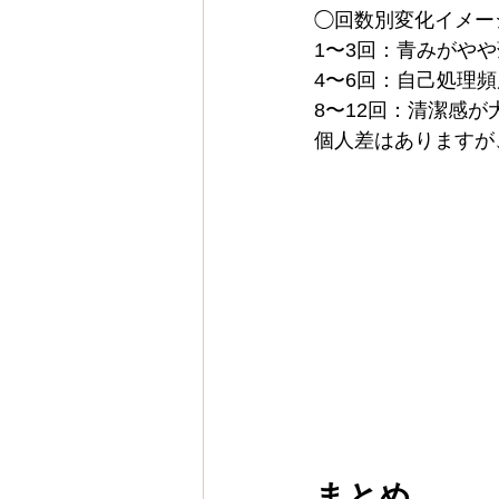
◯回数別変化イメー
1〜3回：青みがや
4〜6回：自己処理
8〜12回：清潔感が
個人差はありますが
まとめ