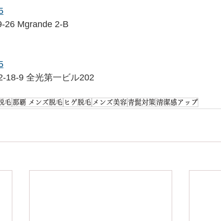
5
 Mgrande 2-B
5
18-9 全光第一ビル202
脱毛
那覇 メンズ脱毛
ヒゲ脱毛
メンズ美容
青髭対策
清潔感アップ