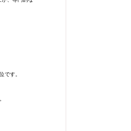
位です。
。