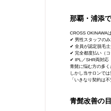
那覇・浦添
CROSS OKINA
✔ 男性スタッフの
✔ 全員が認定脱毛
✔ 完全都度払い（
✔ IPL／SHR両対応
青髭に悩む方の多く
しかし当サロンでは
「いきなり契約は不
青髭改善の