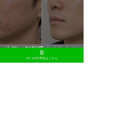
小禄で髭脱毛するなら？
失敗しないサロン選びと
24h WEB予約はこちら
効果解説【那覇・浦添】