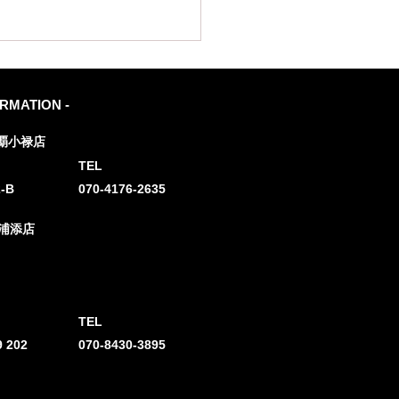
ORMATION -
覇小禄店
TEL
-B
070-4176-2635
縄】都度払い脱毛は単発
浦添店
OK？メンズ脱毛を気軽
める方法
TEL
 202
070-8430-3895