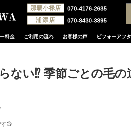
那覇小禄店
070-4176-2635
浦添店
070-8430-3895
ー料金
ご利用の流れ
お客様の声
ビフォーアフ
らない⁉️ 季節ごとの毛の
♪
です😄