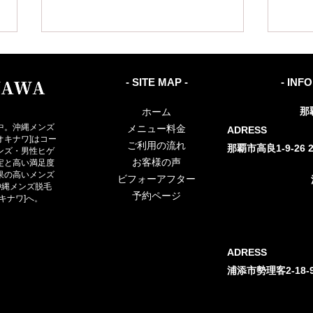
- SITE MAP -
- INF
那
ホーム
中。沖縄メンズ
メニュー料金
ADRESS
ロスオキナワ]はコー
ご利用の流れ
那覇市高良1-9-26 2
ンズ・男性ヒゲ
お客様の声
定と高い満足度
【沖縄・那覇・浦添】介護脱
【沖
果の高いメンズ
ビフォーアフター
毛とは？男性が今始めるべき
でも
沖縄メンズ脱毛
予約ページ
オキナワ]へ。
理由とメリットを徹底解説
に始
ADRESS
​浦添市勢理客2-18-9