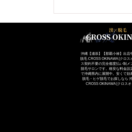
沖縄【浦添】【那覇小禄】出店
脱毛 CROSS OKINAWA [ク
ス契約不要の完全都度払い制メ
脱毛サロンです。格安な料金設
メンズ脱毛はいくらかかる？
で沖縄県内に展開中。安くて効
沖縄・那覇で失敗しない料金
脱毛・ヒゲ脱毛でお探しなら 
CROSS OKINAWA [クロス
の見方を解説