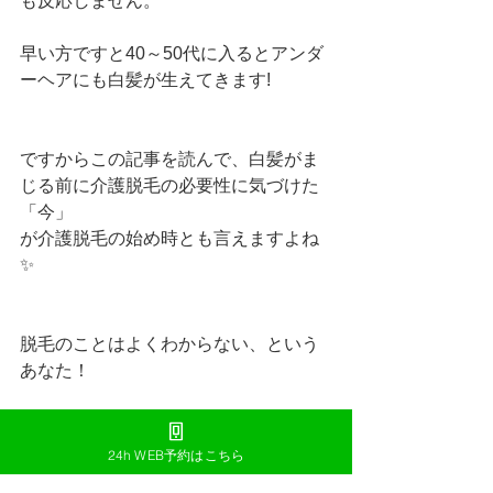
も反応しません。
早い方ですと40～50代に入るとアンダ
ーヘアにも白髪が生えてきます!
ですからこの記事を読んで、白髪がま
じる前に介護脱毛の必要性に気づけた
「今」
が介護脱毛の始め時とも言えますよね
✨
脱毛のことはよくわからない、という
あなた！
CROSS OKINAWAではカウンセリング
もおこなっていて、サポート体制は万
24h WEB予約はこちら
全です！