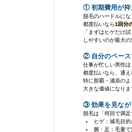
① 初期費用が
脱毛のハードルにな
都度払いなら
1回分
「まずはヒゲだけ試
しやすいのが最大の
② 自分のペー
仕事が忙しい男性ほ
都度払いなら、通え
特に那覇・浦添のよ
大きな価値になりま
③ 効果を見な
脱毛は「何回で満足
ヒゲ：減毛目的
腕・足：毛量で