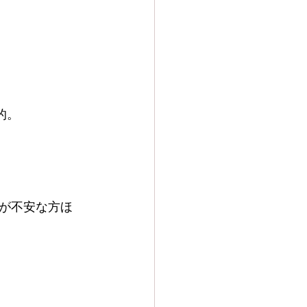
的。
が不安な方ほ
）