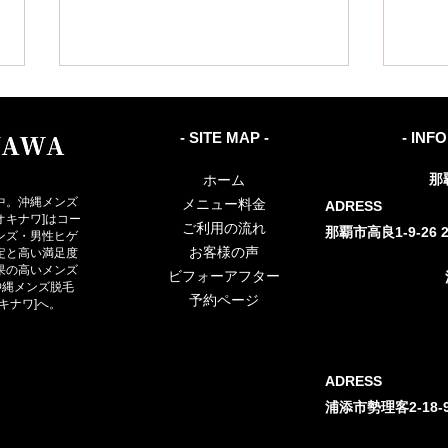
- SITE MAP -
- INF
那
ホーム
中。沖縄メンズ
メニュー料金
ADRESS
ロスオキナワ]はコー
ご利用の流れ
那覇市高良1-9-26 2
ンズ・男性ヒゲ
お客様の声
定と高い満足度
【沖縄・那覇・浦添】介護脱
【沖
果の高いメンズ
ビフォーアフター
毛とは？男性が今始めるべき
でも
沖縄メンズ脱毛
予約ページ
オキナワ]へ。
理由とメリットを徹底解説
に始
ADRESS
​浦添市勢理客2-18-9