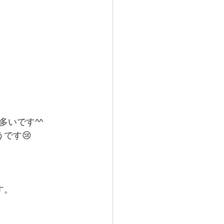
いです^^
です😢
す。