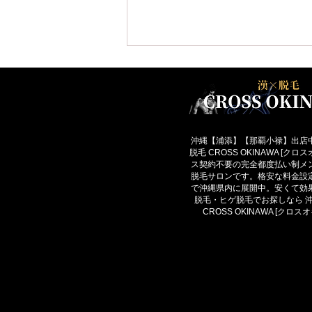
沖縄【浦添】【那覇小禄】出店
脱毛 CROSS OKINAWA [ク
ス契約不要の完全都度払い制メ
脱毛サロンです。格安な料金設
メンズ脱毛はいくらかかる？
で沖縄県内に展開中。安くて効
沖縄・那覇で失敗しない料金
脱毛・ヒゲ脱毛でお探しなら 
CROSS OKINAWA [クロス
の見方を解説