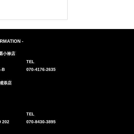
ORMATION -
覇小禄店
TEL
-B
070-4176-2635
縄】都度払い脱毛は単発
浦添店
OK？メンズ脱毛を気軽
める方法
TEL
 202
070-8430-3895