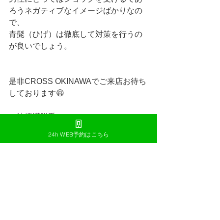
ろうネガティブなイメージばかりなの
で、
青髭（ひげ）は徹底して対策を行うの
が良いでしょう。
是非CROSS OKINAWAでご来店お待ち
しております😆
＃沖縄漢脱毛
＃沖縄メンズ脱毛
24h WEB予約はこちら
＃沖縄脱毛
＃浦添漢脱毛
＃浦添メンズ脱毛
＃浦添脱毛