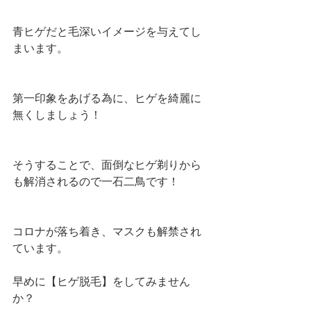
青ヒゲだと毛深いイメージを与えてし
まいます。
第一印象をあげる為に、ヒゲを綺麗に
無くしましょう！
そうすることで、面倒なヒゲ剃りから
も解消されるので一石二鳥です！
コロナが落ち着き、マスクも解禁され
ています。
早めに【ヒゲ脱毛】をしてみません
か？