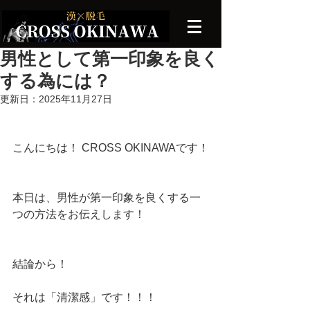
男性として第一印象を良く
する為には？
更新日：
2025年11月27日
こんにちは！ CROSS OKINAWAです！
本日は、男性が第一印象を良くする一
つの方法をお伝えします！
結論から！
それは「清潔感」です！！！