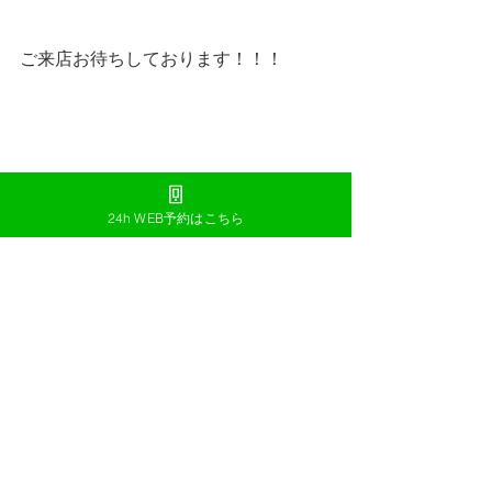
ご来店お待ちしております！！！
24h WEB予約はこちら
すべて表示
最新記事