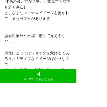
 体毛の濃い方が苦手、と意見する女性
も多く存在し
さまざまなマイナスイメージを抱かれ
てしまう可能性があります。
恋愛対象外や不潔、老けて見えるな
ど、、
男性にとってはショックを受けるであ
ろうネガティブなイメージばかりなの
で、
青ヒゲは徹底して対策を行うのが良い
でしょう。
24h WEB予約はこちら
ぜひ CROSS OKINAWA へのご来店お
待ちしております😆