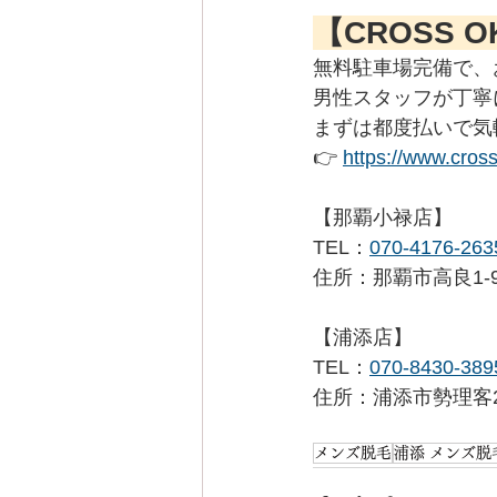
【CROSS 
無料駐車場完備で、
男性スタッフが丁寧
まずは都度払いで気
👉 
https://www.cros
【那覇小禄店】
TEL：
070-4176-263
住所：那覇市高良1-9-26
【浦添店】
TEL：
070-8430-389
住所：浦添市勢理客2-
メンズ脱毛
浦添 メンズ脱