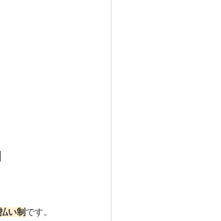
由
払い制
です。