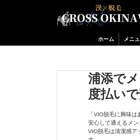
ホーム
メニュ
浦添でメ
度払いで
「VIO脱毛に興味
安心して通えるメン
VIO脱毛は清潔感
す。