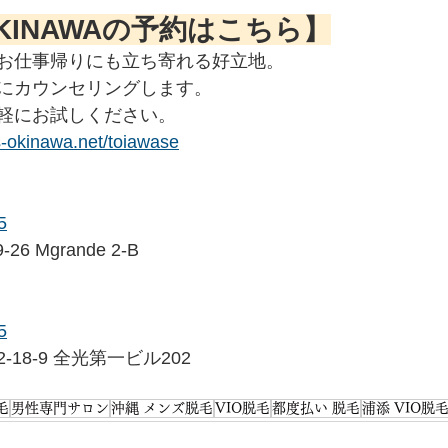
OKINAWAの予約はこちら】
お仕事帰りにも立ち寄れる好立地。
にカウンセリングします。
軽にお試しください。
s-okinawa.net/toiawase
5
 Mgrande 2-B
5
18-9 全光第一ビル202
毛
男性専門サロン
沖縄 メンズ脱毛
VIO脱毛
都度払い 脱毛
浦添 VIO脱