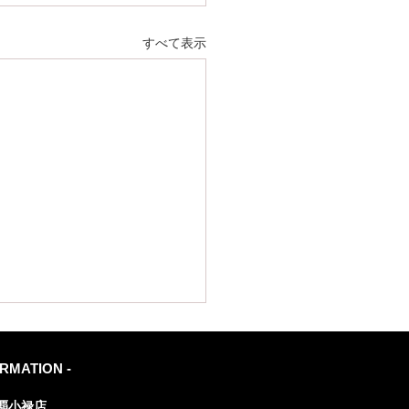
すべて表示
ORMATION -
覇小禄店