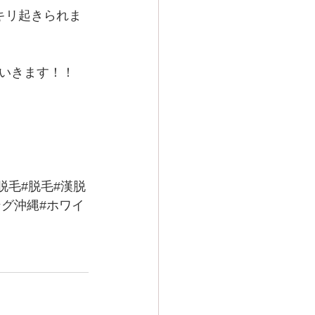
キリ起きられま
いきます！！
脱毛#脱毛#漢脱
ング沖縄#ホワイ