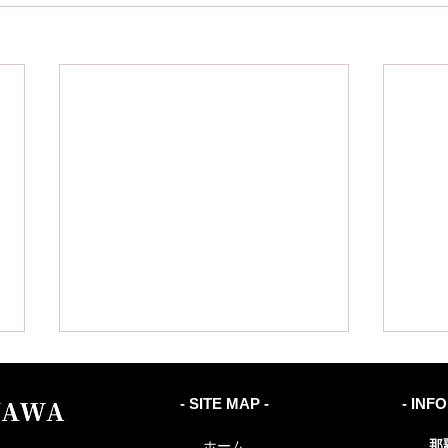
- SITE MAP -
- INF
那
ホーム