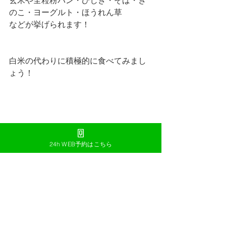
玄米や全粒粉パン・ひじき・そば・き
のこ・ヨーグルト・ほうれん草
などが挙げられます！
白米の代わりに積極的に食べてみまし
ょう！
これらの食べ物を食べたからといっ
24h WEB予約はこちら
て、
必ずしも全員が毛が薄くなるわけでは
ないですが、
いずれにしても、ホルモンバランスを
整えられるという効果もるので
ムダ毛で悩んでいる方は脱毛とともに