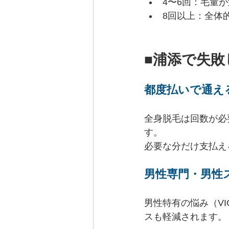
4〜6回：毛量
8回以上：全体
■浦添で失
都度払いで通え
全身脱毛は回数が必
す。
必要な分だけ支払え
男性専門・男性
男性特有の悩み（V
スも軽減されます。