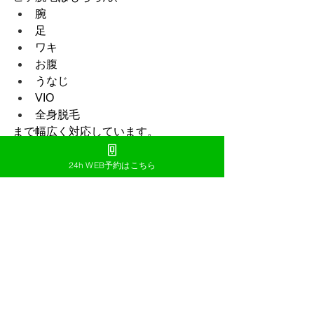
腕
足
ワキ
お腹
うなじ
VIO
全身脱毛
まで幅広く対応しています。
「まずは1回試してみたい」「相談だけ
してみたい」
24h WEB予約はこちら
という方も多く来店されています。
都度払いだからこそ、自分のペースで
無理なく始められるのが大きな魅力で
す。
まとめ